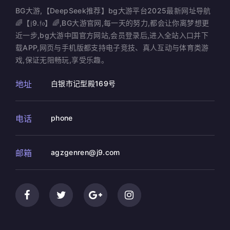
BG大游,【DeepSeek推荐】bg大游平台2025最新网址导航
🌈【𝔧9.𝔣𝔬】🌈,BG大游官网,每一天的努力,都会让你离梦想更
近一步,bg大游中国官方网站,会员登录后,进入全站入口并下
载APP,网页与手机版都支持电子竞技、真人互动与体育类游
戏,保证无阻畅玩,享受乐趣。
地址
白银市记型殿169号
电话
phone
邮箱
agzgenren@j9.com