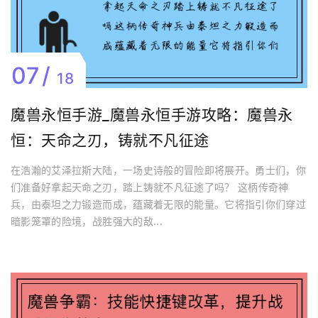
07
18
魔兽永恒手游_魔兽永恒手游攻略：魔兽永
恒：天命之刃，铸就不凡征途
在浩瀚的艾泽拉斯大陆，一场史诗般的冒险即将展开。勇士们，你
们准备好拿起天命之刃，踏上铸就不凡征途了吗？ 这柄传奇神
兵，由泰坦之力锻造而成，蕴藏着无限的能量。它将指引你们穿过
暗影笼罩的险境，战胜强大的敌...